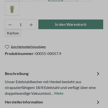
olive
Produkt Anzahl: Gib den gewünschten Wert ei
In den Warenkorb
Karton
Zum Merkzettel hinzufügen
Produktnummer:
00055-00057.9
Beschreibung
Unser Edelstahlbecher mit Henkel besteht aus
strapazierfähigem 18/8 Edelstahl und verfügt über eine
doppelwandige Vakuumisol…
Mehr
Herstellerinformation