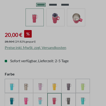
Verkaufspreis:
%
20,00 €
Regulärer Preis:
28,50 €
(29.82% gespart)
Preise inkl. MwSt. zzgl. Versandkosten
Sofort verfügbar, Lieferzeit: 2-5 Tage
auswählen
Farbe
Blau
Edelstahl
Flieder
Gelb
Grau
Lemongrün
(Diese Option ist zurzeit nicht verfügbar.)
(Diese Option is
Petrol
Pink
Pink-Türkis
Rose
Schwarz
Türkis
(Diese Option ist zurzeit n