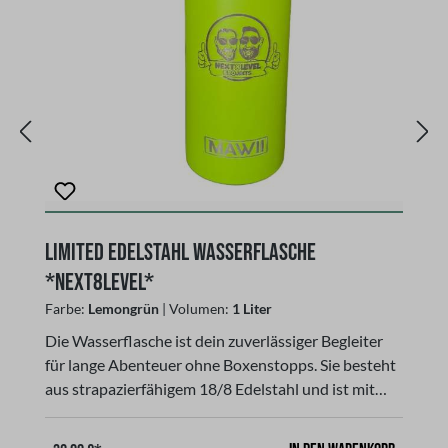
Limited Edelstahl Wasserflasche
Du
P
*Next8Level*
Fa
Farbe:
Lemongrün
| Volumen:
1 Liter
Di
Die Wasserflasche ist dein zuverlässiger Begleiter
fü
für lange Abenteuer ohne Boxenstopps. Sie besteht
au
aus strapazierfähigem 18/8 Edelstahl und ist mit
e
einer doppelwandigen Vakuumisolierung
au
ausgestattet.So bleiben heiße Getränke bis zu 12
2