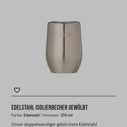
Dieser Deckel mit Schiebeverschluß ist nicht
auslaufsicher! Verwende den Becher nicht mit
kohlensäurehaltigen Getränken oder zur
Aufbewahrung von Lebensmitteln oder verderblichen
Waren. Aus 18/8 Edelstahl, Hergestellt aus Edelstahl,
rostfrei, Spülmaschinen geeignet. Fassungsvermögen:
240 mlEdelstahl
Edelstahl Isolierbecher gewölbt
Farbe:
Edelstahl
| Volumen:
350 ml
Unser doppelwandiger gebürstete Edelstahl