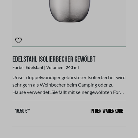
Edelstahl Isolierbecher gewölbt
Farbe:
Edelstahl
| Volumen:
240 ml
Unser doppelwandiger gebürsteter Isolierbecher wird
sehr gern als Weinbecher beim Camping oder zu
Hause verwendet. Sie fällt mit seiner gewölbten Form
und Farbton auf. Unser Isolierbecher besteht aus
strapazierfähigen Stainless Steel mit doppelwandiger
In den Warenkorb
16,50 €*
Vakuumisolierung, Der passende Deckel bietet
zusätzlichen Schutz, um Getränke bis 14 Stunden
warm oder bis zu 24 Stunden kalt zu halten und
verhindert das Entweichen von Hitze oder Kälte.