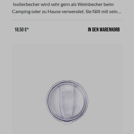
Isolierbecher wird sehr gern als Weinbecher beim
Camping oder zu Hause verwendet. Sie fällt mit seiner
gewölbten Form und Farbton auf. Unser Isolierbecher
besteht aus strapazierfähigen Stainless Steel mit
In den Warenkorb
18,50 €*
doppelwandiger Vakuumisolierung, Der passende
Deckel bietet zusätzlichen Schutz, um Getränke bis
14 Stunden warm oder bis zu 24 Stunden kalt zu
halten und verhindert das Entweichen von Hitze oder
Kälte. Dieser Deckel mit Schiebeverschluß ist nicht
auslaufsicher! Verwende den Becher nicht mit
kohlensäurehaltigen Getränken oder zur
Aufbewahrung von Lebensmitteln oder verderblichen
Waren. Aus 18/8 Edelstahl, Hergestellt aus Edelstahl,
rostfrei, Spülmaschinen geeignet. Fassungsvermögen:
350 ml