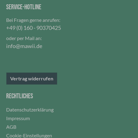
Stunden kalt zu halten und verhindert das
SERVICE-HOTLINE
Entweichen von Hitze oder Kälte. Dieser Deckel mit
Magnetdeckel ist nicht auslaufsicher! Verwende den
Bei Fragen gerne anrufen:
Becher nicht mit kohlensäurehaltigen Getränken oder
+49 (0) 160 - 90370425
zur Aufbewahrung von Lebensmitteln oder
verderblichen Waren. Aus 18/8 Edelstahl, Hergestellt
oder per Mail an:
aus Edelstahl, rostfrei, nicht Spülmaschinen geeignet.
info@mawii.de
Die Farbe ist bruchfest und blättert nicht ab und
bekommt keine Risse.Fassungsvermögen: 240 ml, 8
oz, Farbe türkis, stapelbar mit Magnetdeckel
Vertrag widerrufen
RECHTLICHES
Datenschutzerklärung
Impressum
AGB
Cookie-Einstellungen