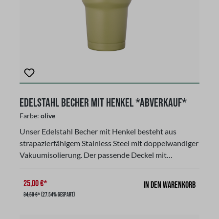
Edelstahl Becher mit Henkel *Abverkauf*
Farbe:
olive
Unser Edelstahl Becher mit Henkel besteht aus
strapazierfähigem Stainless Steel mit doppelwandiger
Vakuumisolierung. Der passende Deckel mit
Schiebeverschluß bietet zusätzlichen Schutz, um
Getränke ca. 14 Stunden warm oder ca. 24 Stunden
25,00 €*
In den Warenkorb
kalt zu halten und verhindert das Entweichen von
34,50 €*
(27.54% gespart)
Hitze oder Kälte. Dieser Deckel mit Schiebeverschluß
ist nicht auslaufsicher! Verwende den Becher nicht