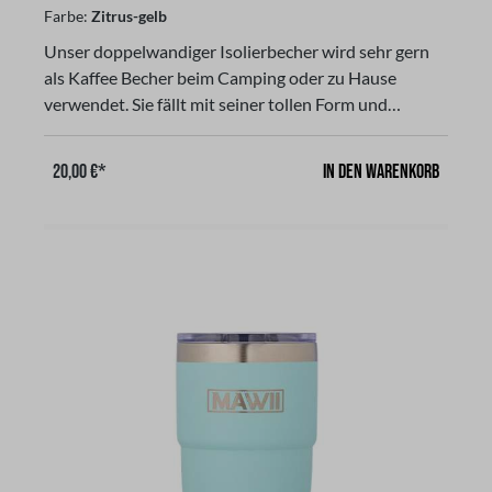
Farbe:
Zitrus-gelb
Unser doppelwandiger Isolierbecher wird sehr gern
als Kaffee Becher beim Camping oder zu Hause
verwendet. Sie fällt mit seiner tollen Form und
Farbton auf. Passt fast unter jede Espressomaschine.
Unser Isolierbecher besteht aus strapazierfähigen
In den Warenkorb
20,00 €*
Stainless Steel mit doppelwandiger
Vakuumisolierung, Der passende Magnet-Deckel mit
Schiebeverschluß bietet zusätzlichen Schutz, um
Getränke bis 12 Stunden warm oder bis zu 24
Stunden kalt zu halten und verhindert das
Entweichen von Hitze oder Kälte. Dieser Deckel mit
Magnetdeckel ist nicht auslaufsicher! Verwende den
Becher nicht mit kohlensäurehaltigen Getränken oder
zur Aufbewahrung von Lebensmitteln oder
verderblichen Waren. Aus 18/8 Edelstahl, Hergestellt
aus Edelstahl, rostfrei, nicht Spülmaschinen geeignet.
Die Farbe ist bruchfest und blättert nicht ab und