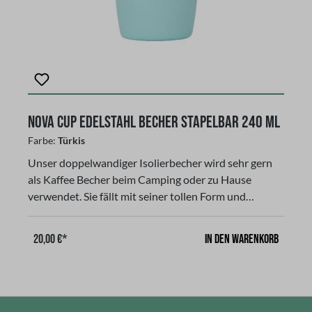
bekommt keine Risse.Fassungsvermögen: 240 ml, 8
oz, Farbe Zitronen-gelb, stapelbar mit Magnetdeckel
Nova Cup Edelstahl Becher stapelbar 240 ml
Farbe:
Türkis
Unser doppelwandiger Isolierbecher wird sehr gern
als Kaffee Becher beim Camping oder zu Hause
verwendet. Sie fällt mit seiner tollen Form und
Farbton auf. Passt fast unter jede Espressomaschine.
Unser Isolierbecher besteht aus strapazierfähigen
In den Warenkorb
20,00 €*
Stainless Steel mit doppelwandiger
Vakuumisolierung, Der passende Magnet-Deckel mit
Schiebeverschluß bietet zusätzlichen Schutz, um
Getränke bis 12 Stunden warm oder bis zu 24