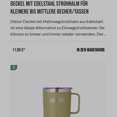
Durchschnittliche Bewertung von 5 von 5 Sternen
Deckel mit Edelstahl Strohhalm für
kleinere bis mittlere Becher/Tassen
Dieser Deckel mit Mehrwegstrohhalm aus Edelstahl
ist eine ideale Alternative zu Einwegstrohhalmen. Sie
können es immer und immer wieder verwenden. Der
Deckel sorgt dafür, dass auch die Kleinen ohne die
Gefahr des Verschüttens trinken können. Der
In den Warenkorb
11,90 €*
Strohhalm ist aus Edelstahl und passt auf alle
Becher/Tassen mit einem Fassungsvermögen 350 ml
und 600 ml. Nicht kompatibel mit den gewölbten
RABATT
%
Edelstahlbechern mit 300 ml Fassungsvermögen!