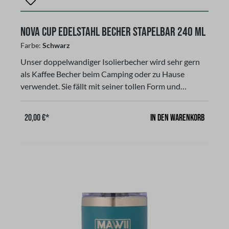
Nova Cup Edelstahl Becher stapelbar 240 ml
Farbe:
Schwarz
Unser doppelwandiger Isolierbecher wird sehr gern
als Kaffee Becher beim Camping oder zu Hause
verwendet. Sie fällt mit seiner tollen Form und
Farbton auf. Passt fast unter jede Espressomaschine.
Unser Isolierbecher besteht aus strapazierfähigen
In den Warenkorb
20,00 €*
Stainless Steel mit doppelwandiger
Vakuumisolierung, Der passende Magnet-Deckel mit
Schiebeverschluß bietet zusätzlichen Schutz, um
Getränke bis 12 Stunden warm oder bis zu 24
Stunden kalt zu halten und verhindert das
Entweichen von Hitze oder Kälte. Dieser Deckel mit
Magnetdeckel ist nicht auslaufsicher! Verwende den
Becher nicht mit kohlensäurehaltigen Getränken oder
zur Aufbewahrung von Lebensmitteln oder