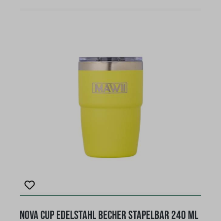
Vakuumisolierung, Der passende Magnet-Deckel mit
Schiebeverschluß bietet zusätzlichen Schutz, um
Getränke bis 12 Stunden warm oder bis zu 24
Stunden kalt zu halten und verhindert das
Entweichen von Hitze oder Kälte. Dieser Deckel mit
Magnetdeckel ist nicht auslaufsicher! Verwende den
Becher nicht mit kohlensäurehaltigen Getränken oder
zur Aufbewahrung von Lebensmitteln oder
verderblichen Waren. Aus 18/8 Edelstahl, Hergestellt
aus Edelstahl, rostfrei, nicht Spülmaschinen geeignet.
Die Farbe ist bruchfest und blättert nicht ab und
bekommt keine Risse.Fassungsvermögen: 240 ml, 8
oz, Farbe Petrol, stapelbar mit Magnetdeckel
Nova Cup Edelstahl Becher stapelbar 240 ml