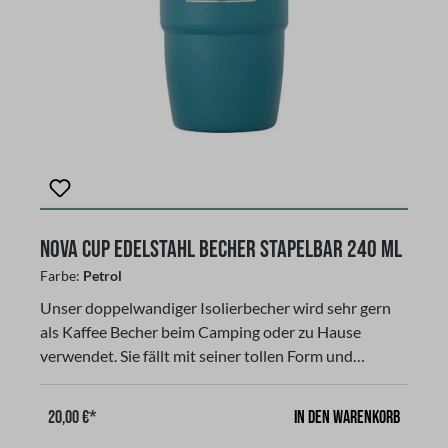
verderblichen Waren. Aus 18/8 Edelstahl, Hergestellt
aus Edelstahl, rostfrei, nicht Spülmaschinen geeignet.
Die Farbe ist bruchfest und blättert nicht ab und
bekommt keine Risse.Fassungsvermögen: 240 ml, 8
oz, Farbe schwarz, stapelbar mit Magnetdeckel
Nova Cup Edelstahl Becher stapelbar 240 ml
Farbe:
Petrol
Unser doppelwandiger Isolierbecher wird sehr gern
als Kaffee Becher beim Camping oder zu Hause
verwendet. Sie fällt mit seiner tollen Form und
Farbton auf. Passt fast unter jede Espressomaschine.
Unser Isolierbecher besteht aus strapazierfähigen
In den Warenkorb
20,00 €*
Stainless Steel mit doppelwandiger