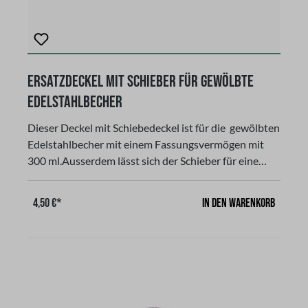
Ersatzdeckel mit Schieber für gewölbte
Edelstahlbecher
Dieser Deckel mit Schiebedeckel ist für die gewölbten
Edelstahlbecher mit einem Fassungsvermögen mit
300 ml.Ausserdem lässt sich der Schieber für eine
einfache und gründliche Reinigung leicht entfernen.
Dieser spülmaschinengeeignete Deckel bietet
In den Warenkorb
4,50 €*
außerdem eine Schutzbarriere, für jedes Getränk wie
Kaffee, Wasser, Tee und schließt gleichzeitig Hitze
oder Kälte ein. Der Deckel ist auslaufsicher!