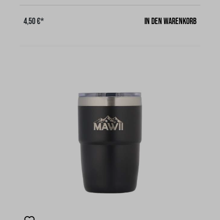
Fassungsvermögen 350 ml nur geeignet. (nicht für die
bauchigen Becher 300 ml passend)!Ausserdem lässt
In den Warenkorb
4,50 €*
sich der Schieber für eine einfache und gründliche
Reinigung leicht entfernen. Dieser
spülmaschinengeeignete Deckel bietet außerdem
eine Schutzbarriere, für jedes Getränk wie Kaffee,
Wasser, Tee und schließt gleichzeitig Hitze oder Kälte
ein. Der Deckel ist auslaufsicher!