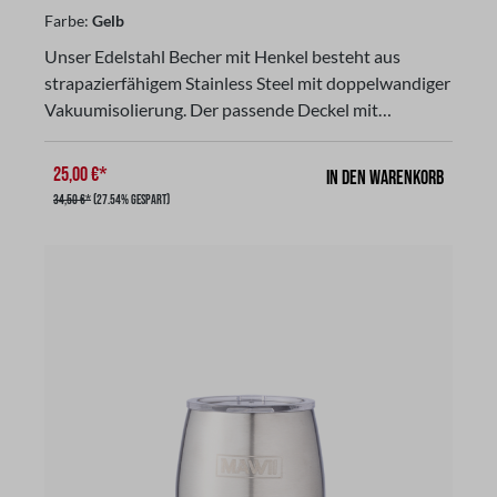
Farbe:
Gelb
Unser Edelstahl Becher mit Henkel besteht aus
strapazierfähigem Stainless Steel mit doppelwandiger
Vakuumisolierung. Der passende Deckel mit
Schiebeverschluß bietet zusätzlichen Schutz, um
Getränke ca. 14 Stunden warm oder ca. 24 Stunden
25,00 €*
In den Warenkorb
kalt zu halten und verhindert das Entweichen von
34,50 €*
(27.54% gespart)
Hitze oder Kälte. Dieser Deckel mit Schiebeverschluß
ist nicht auslaufsicher! Verwende den Becher nicht
mit kohlensäurehaltigen Getränken oder zur
Aufbewahrung von Lebensmitteln oder verderblichen
Waren. Hergestellt aus 18/8 Edelstahl, rostfrei und ist
nicht Spülmaschinen geeignet. Die Farbe ist bruchfest
und blättert nicht ab und bekommt keine Risse und
ist 100 % AuslaufsicherFassungsvermögen: 850
mlFarbe: gelb