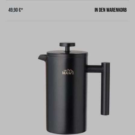
325 g, Farbe silber, Aluminium Legierung mit Glas und
In den Warenkorb
49,90 €*
EdelstahlKEIN ÖL ODER BATTERIEN NOTWENDIG Das
einstellbare Ventil steuert den Gasfluss und die
Helligkeit.Vielseitig einsetzbar! – Unsere tragbare Laterne
eignet sich perfekt für alle Arten von
Ausflügen: Gaskanister-Schutzhülle, Gaskanister-
Abdeckung, Reißfestes PU-Leder Die
Gaskartuschenabdeckung aus Leder ist einfach zu
verstauen und zu transportieren, nimmt keinen Platz ein, ist
verschleißfest und reißfest.Hinweis: Bitte verwenden Sie es
nicht im hermetischen Raum. Es kann zu einer
Kohlenmonoxidvergiftung führen. Die Gaslampe wird eine
hohe Temperatur haben, wenn diese verwendet wird und
nach der Verwendung, achten Sie bitte darauf, dass
Verbrühungen vermieden werden.Hinweis: Produkt wird
ohne Gaskartusche. Kompatibel mit einer 230 g
Gaskartusche mit Gewinde!Die Gaskanister Schutzhülle
gibt es in zwei verschiedenen Farben!