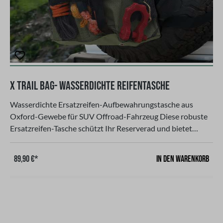
X Trail Bag- Wasserdichte Reifentasche
Wasserdichte Ersatzreifen-Aufbewahrungstasche aus
Oxford-Gewebe für SUV Offroad-Fahrzeug Diese robuste
Ersatzreifen-Tasche schützt Ihr Reserverad und bietet
zusätzlichen Stauraum für Zubehör. Sie besteht aus
strapazierfähigem 600D Oxford-Gewebe mit wasserdichter
In den Warenkorb
89,90 €*
PVC-Beschichtung und eignet sich ideal für SUVs,
Geländewagen und Offroad-Fahrzeuge,
Produkteigenschaften: Passend für Ersatzreifen mit 29–40
Zoll Tragfähigkeit: 23 kg Material: 600D Oxford-Gewebe
mit wasserdichter PVC-Beschichtung Gewicht: 1,7 kg,