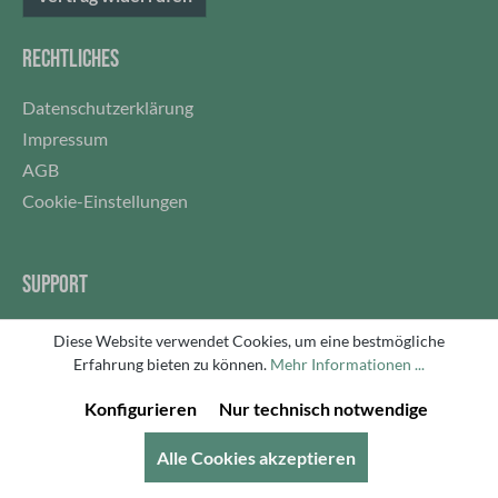
Transporttasche Gewicht: 6 kgIdeal für: 4x4-Fahrzeuge,
SUVs, Pick-ups, Geländewagen sowie professionelle und
RECHTLICHES
private Offroad-Bergungen.
Datenschutzerklärung
Impressum
AGB
Cookie-Einstellungen
SUPPORT
Widerrufsbelehrung
Diese Website verwendet Cookies, um eine bestmögliche
Widerruf
Erfahrung bieten zu können.
Mehr Informationen ...
Versand & Bezahlung
Konfigurieren
Nur technisch notwendige
Mein Konto
Alle Cookies akzeptieren
FAQ