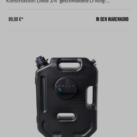
Konstruktion: Diese 3/4 "geschmiedete D-Ring-
Abschleppbügel verfügt über eine maximale Nutzlast von
4,75 TonnenHaltbares Material: Dieses Produkt besteht
In den Warenkorb
89,00 €*
aus hochwertigem Kohlenstoffstahl und verfügt über eine
Pulver beschichtete Oberflächen Behandlung für eine
verbesserte Haltbarkeit und Korrosionbeständigkeit.
Damit ist es eine zuverlässige Wahl für Benutzer, die eine
langlebige Lösung suchen.Sicherheitsmerkmale: Mit einer
Bruch Festigkeit von 18,5 Tonnen ist dieser
Abschleppschäkel so konzipiert, dass er extremen Kräften
standhält und Benutzern, die Sicherheit bei ihren Offroad-
Abenteuern Priorität einräumen, beruhigt.Compliance und
Qualitätssicherung: Dieses Produkt wird gemäß den
Normen ISO 9001 hergestellt und garantiert ein hohes
Maß an Qualität und Zuverlässigkeit. Es erfüllt
die Erwartungen von Anwendern, die Wert auf Exzellenz in
ihrem Offroad-Zubehör legen.2 er Set in schwarz oder rot