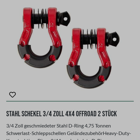
Maße der Tasche: Höhe ca. 66 cm × Breite ca. 53 cm × Tiefe
ca. 28 Farbe: Grün (wird ohne Zubehör verkauft)Die Tasche
ist langlebig, wetterfest und eignet sich ideal zur
Aufbewahrung von Werkzeug, Bergungsausrüstung oder
anderem Fahrzeugzubehör am außenliegenden Ersatzrad
oder Fahrradträger.
Stahl Schekel 3/4 Zoll 4x4 Offroad 2 Stück
3/4 Zoll geschmiedeter Stahl D-Ring 4,75 Tonnen
Schwerlast-Schleppschellen GeländezubehörHeavy-Duty-