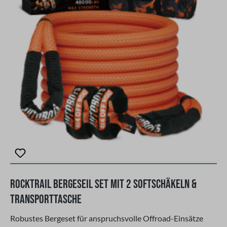
z.B. auf dem Dach oder an der Fahrzeugseite - kein
Problem! Größe: 34 cm x 47 cm x 10 cm, Gewicht: 2,9 kg aus
Polyethylene, 10 Liter KanisterMit einem Halter und
abschließbaren Schloss mit Schlüssel! Zertifiziert als
Kraftstoffkanister mit EU Zertifizierung!Dieses Produkt gilt
nach §22 StVO als Ladung am Fahrzeug. Die sachgerechte
Ladungssicherung und -Nutzung unterliegen der
Verantwortung des Halters und Fahrers. Für
unsachgemäßen Gebrauch wird keine Haftung
übernommen.
RockTrail Bergeseil Set mit 2 Softschäkeln &
Transporttasche
Robustes Bergeset für anspruchsvolle Offroad-Einsätze