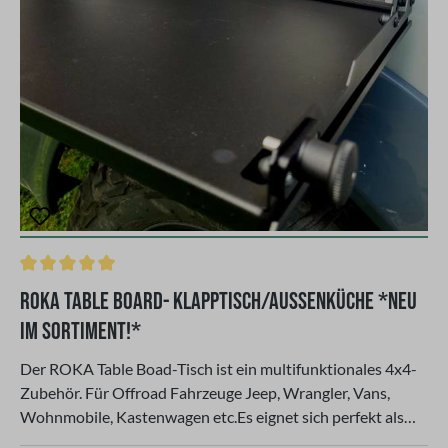
Durchschnittliche Bewertung von 5 von 5 Sternen
ROKA Table Board- Klapptisch/Aussenküche *NEU
Im Sortiment!*
Der ROKA Table Boad-Tisch ist ein multifunktionales 4x4-
Zubehör. Für Offroad Fahrzeuge Jeep, Wrangler, Vans,
Wohnmobile, Kastenwagen etc.Es eignet sich perfekt als
Arbeitsfläche zum Kochen im Camp sowie als Bereich für