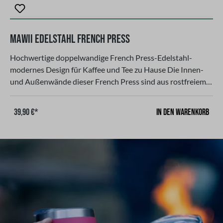
MAWII Edelstahl French Press
Hochwertige doppelwandige French Press-Edelstahl-
modernes Design für Kaffee und Tee zu Hause Die Innen-
und Außenwände dieser French Press sind aus rostfreiem
doppelwandigem Edelstahl und er hält den Kaffee oder Tee
über 3 Stunden heiß und somit immer warm und
In den Warenkorb
39,90 €*
frisch. Maße: 15 x15 x 23 cm, Gewicht 1 kg, Schwarz,
Fassungsvermögen: 800 ml Doppelwandiger Edelstahl,
Ergonomischer Griff, doppelter Filter aus
EdelstahlHergestellt aus Edelstahl, rostfrei, nicht
Spülmaschinen geeignet. Die Farbe ist bruchfest und
blättert nicht ab und bekommt keine Risse.