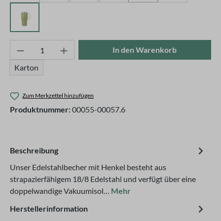
olive
Produkt Anzahl: Gib den gewünschten Wert ei
In den Warenkorb
Karton
Zum Merkzettel hinzufügen
Produktnummer:
00055-00057.6
Beschreibung
Unser Edelstahlbecher mit Henkel besteht aus
strapazierfähigem 18/8 Edelstahl und verfügt über eine
doppelwandige Vakuumisol…
Mehr
Herstellerinformation