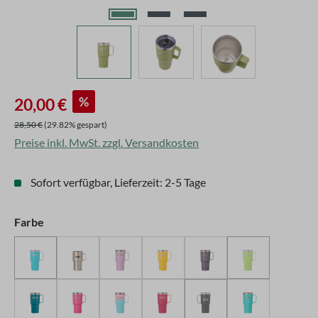
Verkaufspreis:
%
20,00 €
Regulärer Preis:
28,50 €
(29.82% gespart)
Preise inkl. MwSt. zzgl. Versandkosten
Sofort verfügbar, Lieferzeit: 2-5 Tage
auswählen
Farbe
Blau
Edelstahl
Flieder
Gelb
Grau
Lemongrün
(Diese Option ist zurzeit nicht verfügbar.)
(Diese Option is
Petrol
Pink
Pink-Türkis
Rose
Schwarz
Türkis
(Diese Option ist zurzeit n