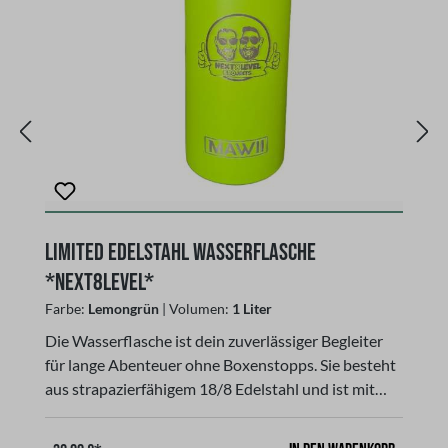
Limited Edelstahl Wasserflasche
Du
P
*Next8Level*
Fa
Farbe:
Lemongrün
| Volumen:
1 Liter
Di
Die Wasserflasche ist dein zuverlässiger Begleiter
fü
für lange Abenteuer ohne Boxenstopps. Sie besteht
au
aus strapazierfähigem 18/8 Edelstahl und ist mit
e
einer doppelwandigen Vakuumisolierung
au
ausgestattet.So bleiben heiße Getränke bis zu 12
2