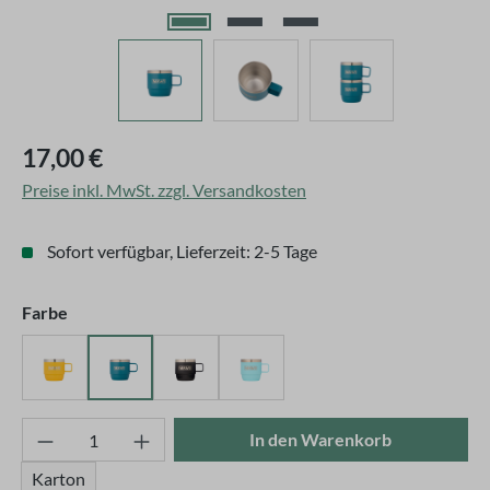
Regulärer Preis:
17,00 €
Preise inkl. MwSt. zzgl. Versandkosten
Sofort verfügbar, Lieferzeit: 2-5 Tage
auswählen
Farbe
Gelb
Petrol
Schwarz
Türkis
Produkt Anzahl: Gib den gewünschten Wert ei
In den Warenkorb
Karton